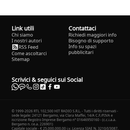
Link utili
Contattaci
Chi siamo
Richiedi maggiori info
I nostri autori
Bisogno di supporto
Info su spazi
RSS Feed
pubblicitari
Come ascoltarci
Sitemap
Scrivici & seguici sui Social
© 1999-2026 RTL 102,500 HIT RADIO S.R.L. - Tutti i diritti riservati -
sede legale: 24121 Bergamo, via Clara Maffei, 14/A C.F./P.IVA e
iscrizione Registro Imprese Bergamo n° 01646950160 - (c.c.i.a.a.
Bergamo n. r.e.a. 226901)
Capitale sociale - € 25.000.000,00 i.v. Licenza SIAE N. 3210/I/3087.