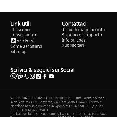
Link utili
Contattaci
Chi siamo
Richiedi maggiori info
I nostri autori
Bisogno di supporto
Info su spazi
RSS Feed
pubblicitari
Come ascoltarci
Sitemap
Scrivici & seguici sui Social
© 1999-2026 RTL 102,500 HIT RADIO S.R.L. - Tutti i diritti riservati -
sede legale: 24121 Bergamo, via Clara Maffei, 14/A C.F./P.IVA e
iscrizione Registro Imprese Bergamo n° 01646950160 - (c.c.i.a.a.
Bergamo n. r.e.a. 226901)
Capitale sociale - € 25.000.000,00 i.v. Licenza SIAE N. 3210/I/3087.