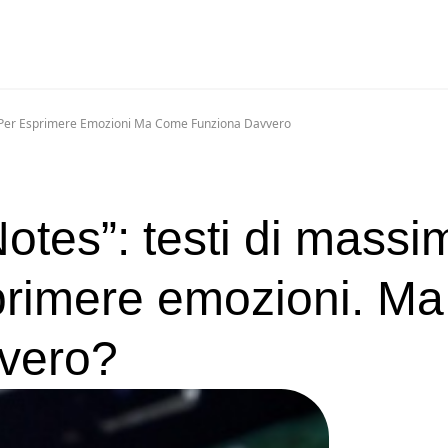
i Per Esprimere Emozioni Ma Come Funziona Davvero
otes”: testi di massi
sprimere emozioni. Ma
vero?