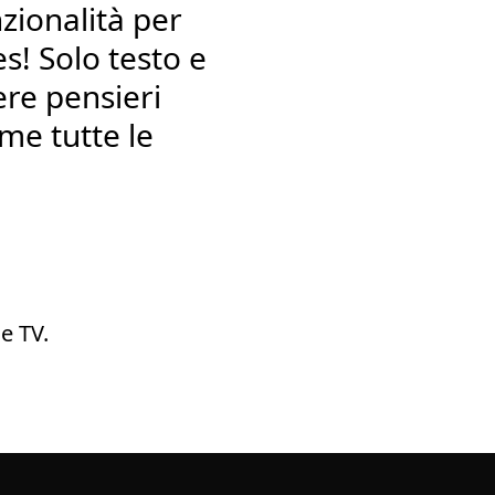
zionalità per
s! Solo testo e
ere pensieri
me tutte le
e TV.