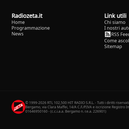
radiozeta.it
Link utili
Home
Chi siamo
Programmazione
I nostri aut
News
RSS Fee
Come ascol
Sitemap
© 1999-2026 RTL 102,500 HIT RADIO S.R.L. - Tutti i diritti riservat
Bergamo, via Clara Maffei, 14/A C.F./P.IVA e iscrizione Registro
01646950160 - (c.c.i.a.a. Bergamo n. r.e.a. 226901)