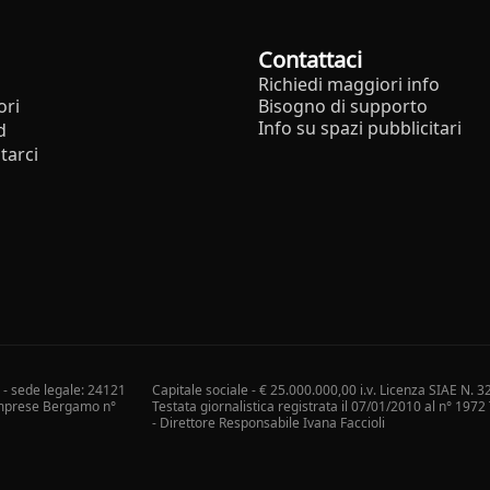
Contattaci
Richiedi maggiori info
ori
Bisogno di supporto
Info su spazi pubblicitari
d
tarci
i - sede legale: 24121
Capitale sociale - € 25.000.000,00 i.v. Licenza SIAE N. 3
 Imprese Bergamo n°
Testata giornalistica registrata il 07/01/2010 al n° 197
- Direttore Responsabile Ivana Faccioli