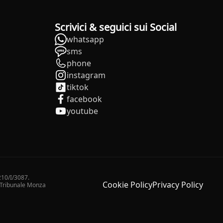
Scrivici & seguici sui Social
whatsapp
sms
phone
instagram
tiktok
facebook
youtube
210/I/3087.
Cookie Policy
Privacy Policy
2 Tribunale Monza