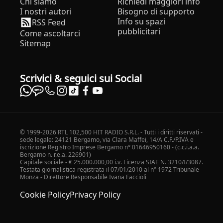
Chi siamo
Richiedi maggiori info
I nostri autori
Bisogno di supporto
Info su spazi
RSS Feed
pubblicitari
Come ascoltarci
Sitemap
Scrivici & seguici sui Social
© 1999-2026 RTL 102,500 HIT RADIO S.R.L. - Tutti i diritti riservati -
sede legale: 24121 Bergamo, via Clara Maffei, 14/A C.F./P.IVA e
iscrizione Registro Imprese Bergamo n° 01646950160 - (c.c.i.a.a.
Bergamo n. r.e.a. 226901)
Capitale sociale - € 25.000.000,00 i.v. Licenza SIAE N. 3210/I/3087.
Testata giornalistica registrata il 07/01/2010 al n° 1972 Tribunale
Monza - Direttore Responsabile Ivana Faccioli
Cookie Policy
Privacy Policy