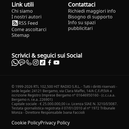
Link utili
Contattaci
Chi siamo
Richiedi maggiori info
I nostri autori
Bisogno di supporto
Info su spazi
RSS Feed
pubblicitari
Come ascoltarci
Sitemap
Scrivici & seguici sui Social
© 1999-2026 RTL 102,500 HIT RADIO S.R.L. - Tutti i diritti riservati -
sede legale: 24121 Bergamo, via Clara Maffei, 14/A C.F./P.IVA e
iscrizione Registro Imprese Bergamo n° 01646950160 - (c.c.i.a.a.
Bergamo n. r.e.a. 226901)
Capitale sociale - € 25.000.000,00 i.v. Licenza SIAE N. 3210/I/3087.
Testata giornalistica registrata il 07/01/2010 al n° 1972 Tribunale
Monza - Direttore Responsabile Ivana Faccioli
Cookie Policy
Privacy Policy