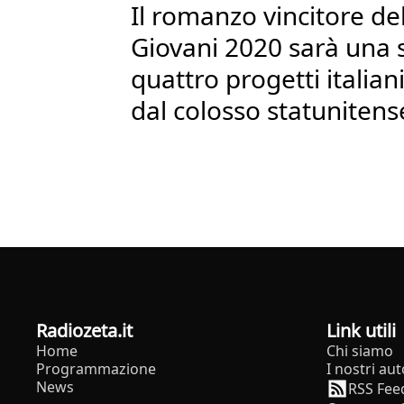
Il romanzo vincitore de
Giovani 2020 sarà una s
quattro progetti italia
dal colosso statunitens
radiozeta.it
Link utili
Home
Chi siamo
Programmazione
I nostri aut
News
RSS Fee