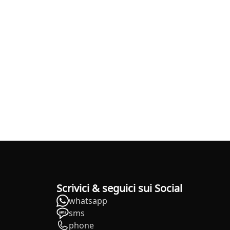
Scrivici & seguici sui Social
whatsapp
sms
phone