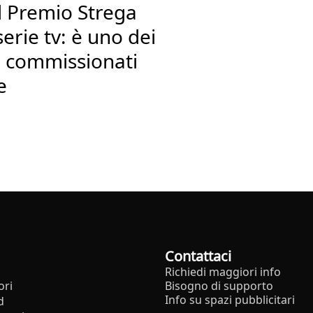
l Premio Strega
erie tv: è uno dei
ni commissionati
e
Contattaci
Richiedi maggiori info
ori
Bisogno di supporto
Info su spazi pubblicitari
d