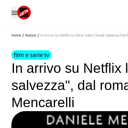
/
/
Home
Notizie
In Arrivo Su Netflix La Serie Tutto Chiede Salvezza Da
film e serie tv
In arrivo su Netflix
salvezza", dal rom
Mencarelli