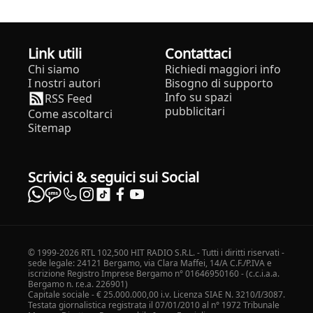
Link utili
Contattaci
Chi siamo
Richiedi maggiori info
I nostri autori
Bisogno di supporto
Info su spazi
RSS Feed
pubblicitari
Come ascoltarci
Sitemap
Scrivici & seguici sui Social
© 1999-2026 RTL 102,500 HIT RADIO S.R.L. - Tutti i diritti riservati -
sede legale: 24121 Bergamo, via Clara Maffei, 14/A C.F./P.IVA e
iscrizione Registro Imprese Bergamo n° 01646950160 - (c.c.i.a.a.
Bergamo n. r.e.a. 226901)
Capitale sociale - € 25.000.000,00 i.v. Licenza SIAE N. 3210/I/3087.
Testata giornalistica registrata il 07/01/2010 al n° 1972 Tribunale