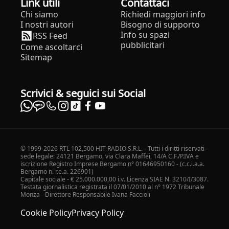
Link utili
Contattaci
Chi siamo
Richiedi maggiori info
I nostri autori
Bisogno di supporto
Info su spazi
RSS Feed
pubblicitari
Come ascoltarci
Sitemap
Scrivici & seguici sui Social
© 1999-2026 RTL 102,500 HIT RADIO S.R.L. - Tutti i diritti riservati -
sede legale: 24121 Bergamo, via Clara Maffei, 14/A C.F./P.IVA e
iscrizione Registro Imprese Bergamo n° 01646950160 - (c.c.i.a.a.
Bergamo n. r.e.a. 226901)
Capitale sociale - € 25.000.000,00 i.v. Licenza SIAE N. 3210/I/3087.
Testata giornalistica registrata il 07/01/2010 al n° 1972 Tribunale
Monza - Direttore Responsabile Ivana Faccioli
Cookie Policy
Privacy Policy