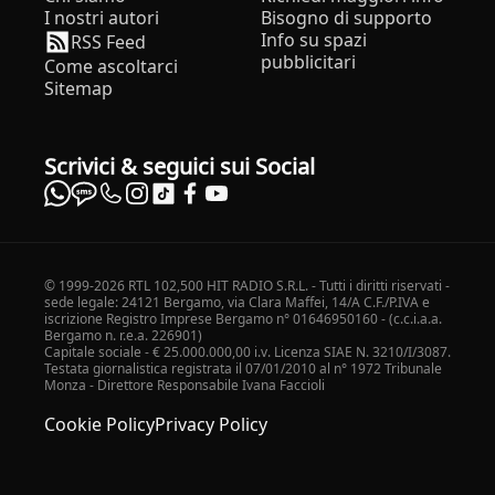
I nostri autori
Bisogno di supporto
Info su spazi
RSS Feed
pubblicitari
Come ascoltarci
Sitemap
Scrivici & seguici sui Social
© 1999-2026 RTL 102,500 HIT RADIO S.R.L. - Tutti i diritti riservati -
sede legale: 24121 Bergamo, via Clara Maffei, 14/A C.F./P.IVA e
iscrizione Registro Imprese Bergamo n° 01646950160 - (c.c.i.a.a.
Bergamo n. r.e.a. 226901)
Capitale sociale - € 25.000.000,00 i.v. Licenza SIAE N. 3210/I/3087.
Testata giornalistica registrata il 07/01/2010 al n° 1972 Tribunale
Monza - Direttore Responsabile Ivana Faccioli
Cookie Policy
Privacy Policy