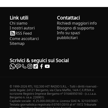
Link utili
Contattaci
Chi siamo
Richiedi maggiori info
I nostri autori
Bisogno di supporto
Info su spazi
RSS Feed
pubblicitari
Come ascoltarci
Sitemap
Scrivici & seguici sui Social
© 1999-2026 RTL 102,500 HIT RADIO S.R.L. - Tutti i diritti riservati -
sede legale: 24121 Bergamo, via Clara Maffei, 14/A C.F./P.IVA e
iscrizione Registro Imprese Bergamo n° 01646950160 - (c.c.i.a.a.
Bergamo n. r.e.a. 226901)
Capitale sociale - € 25.000.000,00 i.v. Licenza SIAE N. 3210/I/3087.
Testata giornalistica registrata il 07/01/2010 al n° 1972 Tribunale