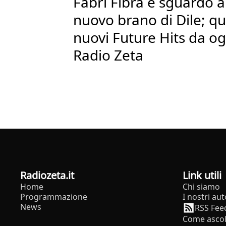
Fabri Fibra e sguardo al
nuovo brano di Dile; ques
nuovi Future Hits da og
Radio Zeta
radiozeta.it
Link utili
Home
Chi siamo
Programmazione
I nostri aut
News
RSS Fee
Come ascol