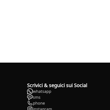
Scrivici & seguici sui Social
whatsapp
sms
phone
instagram