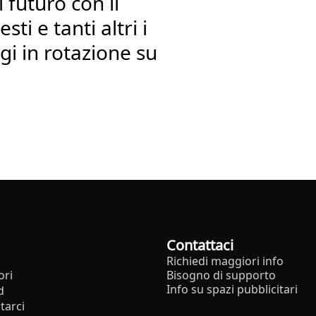
 futuro con il
ti e tanti altri i
gi in rotazione su
Contattaci
Richiedi maggiori info
ori
Bisogno di supporto
Info su spazi pubblicitari
d
tarci