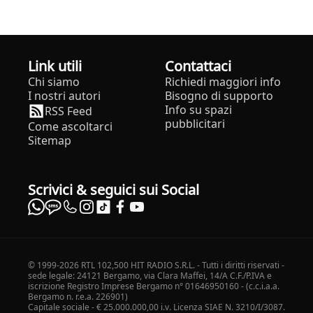
Link utili
Contattaci
Chi siamo
Richiedi maggiori info
I nostri autori
Bisogno di supporto
Info su spazi
RSS Feed
pubblicitari
Come ascoltarci
Sitemap
Scrivici & seguici sui Social
© 1999-2026 RTL 102,500 HIT RADIO S.R.L. - Tutti i diritti riservati -
sede legale: 24121 Bergamo, via Clara Maffei, 14/A C.F./P.IVA e
iscrizione Registro Imprese Bergamo n° 01646950160 - (c.c.i.a.a.
Bergamo n. r.e.a. 226901)
Capitale sociale - € 25.000.000,00 i.v. Licenza SIAE N. 3210/I/3087.