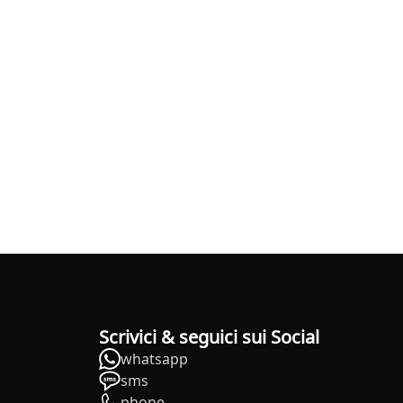
Scrivici & seguici sui Social
whatsapp
sms
phone