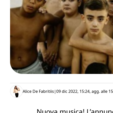
Alice De Fabritiis
|
09 dic 2022, 15:24
, agg. alle
15
Nuova musica! L’annun