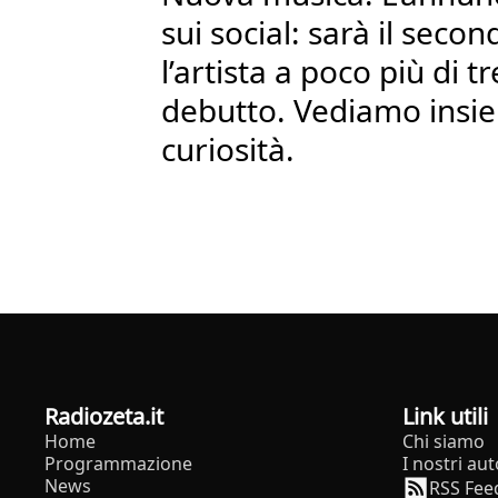
sui social: sarà il sec
l’artista a poco più di t
debutto. Vediamo insie
curiosità.
radiozeta.it
Link utili
Home
Chi siamo
Programmazione
I nostri aut
News
RSS Fee