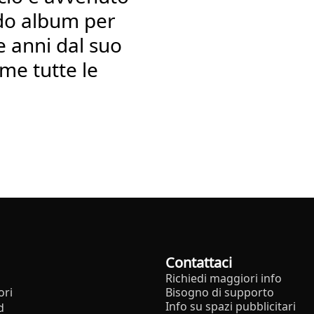
ondo album per
re anni dal suo
me tutte le
Contattaci
Richiedi maggiori info
ori
Bisogno di supporto
Info su spazi pubblicitari
d