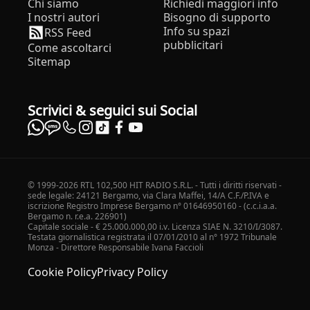
Chi siamo
Richiedi maggiori info
I nostri autori
Bisogno di supporto
Info su spazi
RSS Feed
pubblicitari
Come ascoltarci
Sitemap
Scrivici & seguici sui Social
© 1999-2026 RTL 102,500 HIT RADIO S.R.L. - Tutti i diritti riservati -
sede legale: 24121 Bergamo, via Clara Maffei, 14/A C.F./P.IVA e
iscrizione Registro Imprese Bergamo n° 01646950160 - (c.c.i.a.a.
Bergamo n. r.e.a. 226901)
Capitale sociale - € 25.000.000,00 i.v. Licenza SIAE N. 3210/I/3087.
Testata giornalistica registrata il 07/01/2010 al n° 1972 Tribunale
Monza - Direttore Responsabile Ivana Faccioli
Cookie Policy
Privacy Policy