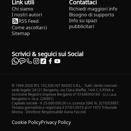
Link utili
Contattaci
Chi siamo
Richiedi maggiori info
I nostri autori
Bisogno di supporto
Info su spazi
RSS Feed
pubblicitari
Come ascoltarci
Sitemap
Scrivici & seguici sui Social
© 1999-2026 RTL 102,500 HIT RADIO S.R.L. - Tutti i diritti riservati -
sede legale: 24121 Bergamo, via Clara Maffei, 14/A C.F./P.IVA e
iscrizione Registro Imprese Bergamo n° 01646950160 - (c.c.i.a.a.
Bergamo n. r.e.a. 226901)
Capitale sociale - € 25.000.000,00 i.v. Licenza SIAE N. 3210/I/3087.
Testata giornalistica registrata il 07/01/2010 al n° 1972 Tribunale
Monza - Direttore Responsabile Ivana Faccioli
Cookie Policy
Privacy Policy