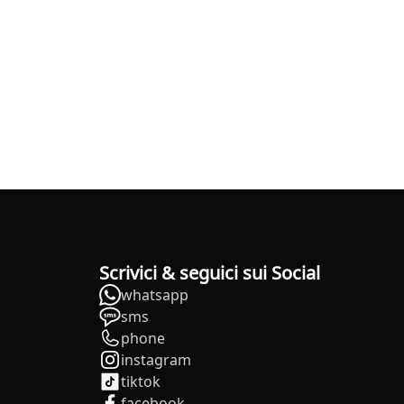
Scrivici & seguici sui Social
whatsapp
sms
phone
instagram
tiktok
facebook