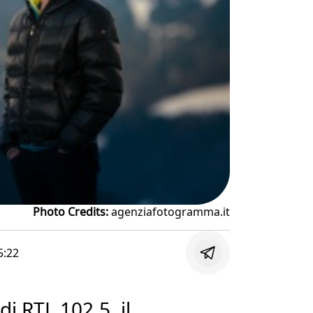
Photo Credits:
agenziafotogramma.it
5:22
di RTL 102.5, il