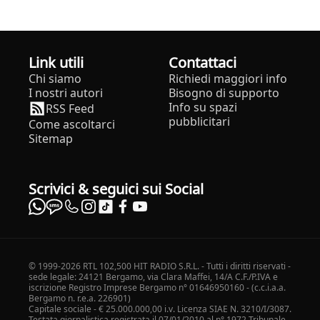
Link utili
Contattaci
Chi siamo
Richiedi maggiori info
I nostri autori
Bisogno di supporto
Info su spazi
RSS Feed
pubblicitari
Come ascoltarci
Sitemap
Scrivici & seguici sui Social
© 1999-2026 RTL 102,500 HIT RADIO S.R.L. - Tutti i diritti riservati -
sede legale: 24121 Bergamo, via Clara Maffei, 14/A C.F./P.IVA e
iscrizione Registro Imprese Bergamo n° 01646950160 - (c.c.i.a.a.
Bergamo n. r.e.a. 226901)
Capitale sociale - € 25.000.000,00 i.v. Licenza SIAE N. 3210/I/3087.
Testata giornalistica registrata il 07/01/2010 al n° 1972 Tribunale