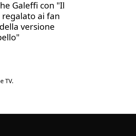
he Galeffi con "Il
 regalato ai fan
 della versione
bello"
e TV.