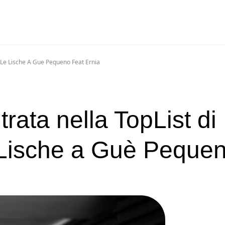
Da Le Lische A Gue Pequeno Feat Ernia
ntrata nella TopList di
 Lische a Guè Peque