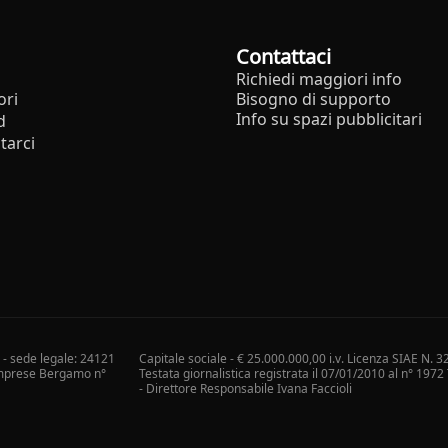
Contattaci
Richiedi maggiori info
ori
Bisogno di supporto
Info su spazi pubblicitari
d
tarci
i - sede legale: 24121
Capitale sociale - € 25.000.000,00 i.v. Licenza SIAE N. 3
 Imprese Bergamo n°
Testata giornalistica registrata il 07/01/2010 al n° 197
- Direttore Responsabile Ivana Faccioli