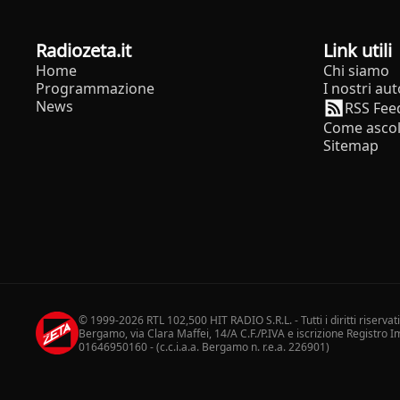
radiozeta.it
Link utili
Home
Chi siamo
Programmazione
I nostri aut
News
RSS Fee
Come ascol
Sitemap
© 1999-2026 RTL 102,500 HIT RADIO S.R.L. - Tutti i diritti riservat
Bergamo, via Clara Maffei, 14/A C.F./P.IVA e iscrizione Registro
01646950160 - (c.c.i.a.a. Bergamo n. r.e.a. 226901)