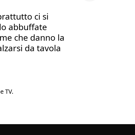
rattutto ci si
lo abbuffate
game che danno la
lzarsi da tavola
e TV.