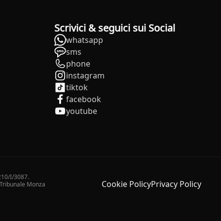
Scrivici & seguici sui Social
whatsapp
sms
phone
instagram
tiktok
facebook
youtube
210/I/3087.
Cookie Policy
Privacy Policy
2 Tribunale Monza