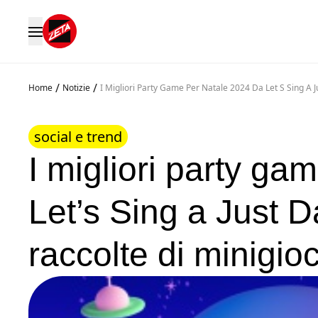
/
/
Home
Notizie
I Migliori Party Game Per Natale 2024 Da Let S Sing A 
social e trend
I migliori party ga
Let’s Sing a Just 
raccolte di minigio