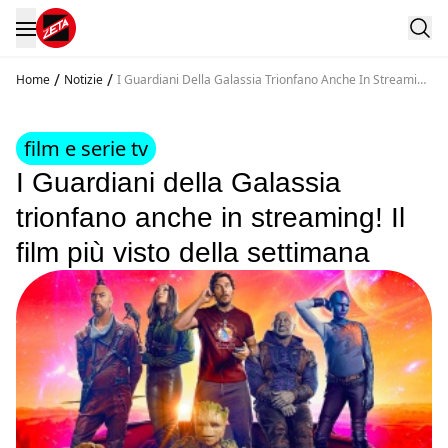
/
/
Home
Notizie
I Guardiani Della Galassia Trionfano Anche In Streaming
Il Film Piu Visto Della Settimana
film e serie tv
I Guardiani della Galassia
trionfano anche in streaming! Il
film più visto della settimana