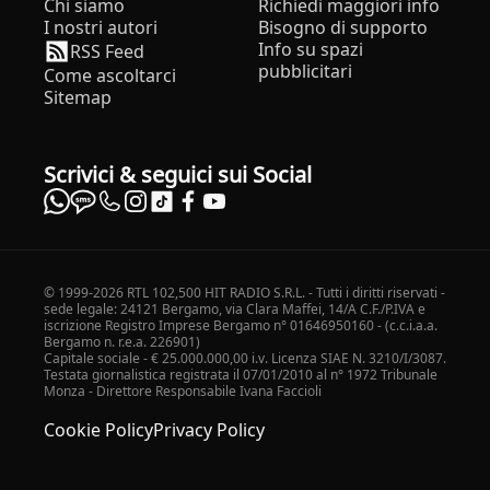
Chi siamo
Richiedi maggiori info
I nostri autori
Bisogno di supporto
Info su spazi
RSS Feed
pubblicitari
Come ascoltarci
Sitemap
Scrivici & seguici sui Social
© 1999-2026 RTL 102,500 HIT RADIO S.R.L. - Tutti i diritti riservati -
sede legale: 24121 Bergamo, via Clara Maffei, 14/A C.F./P.IVA e
iscrizione Registro Imprese Bergamo n° 01646950160 - (c.c.i.a.a.
Bergamo n. r.e.a. 226901)
Capitale sociale - € 25.000.000,00 i.v. Licenza SIAE N. 3210/I/3087.
Testata giornalistica registrata il 07/01/2010 al n° 1972 Tribunale
Monza - Direttore Responsabile Ivana Faccioli
Cookie Policy
Privacy Policy