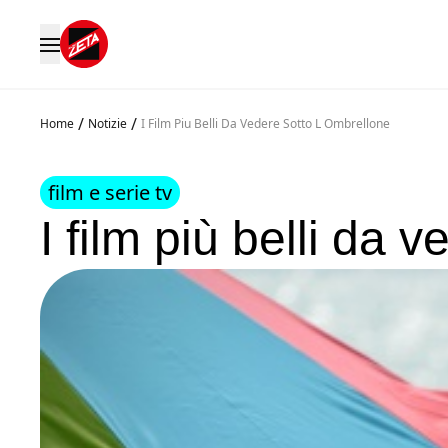
/
/
Home
Notizie
I Film Piu Belli Da Vedere Sotto L Ombrellone
film e serie tv
I film più belli da 