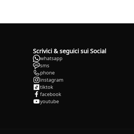
Scrivici & seguici sui Social
whatsapp
sms
phone
instagram
tiktok
facebook
youtube