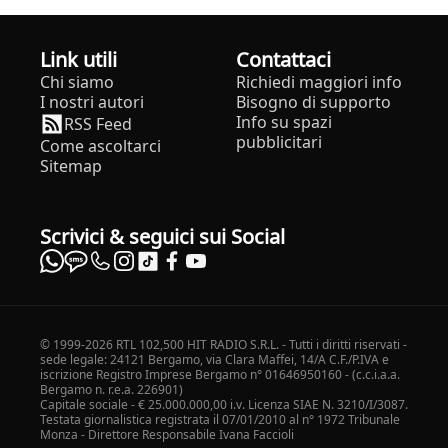
Link utili
Contattaci
Chi siamo
Richiedi maggiori info
I nostri autori
Bisogno di supporto
Info su spazi
RSS Feed
pubblicitari
Come ascoltarci
Sitemap
Scrivici & seguici sui Social
© 1999-2026 RTL 102,500 HIT RADIO S.R.L. - Tutti i diritti riservati -
sede legale: 24121 Bergamo, via Clara Maffei, 14/A C.F./P.IVA e
iscrizione Registro Imprese Bergamo n° 01646950160 - (c.c.i.a.a.
Bergamo n. r.e.a. 226901)
Capitale sociale - € 25.000.000,00 i.v. Licenza SIAE N. 3210/I/3087.
Testata giornalistica registrata il 07/01/2010 al n° 1972 Tribunale
Monza - Direttore Responsabile Ivana Faccioli