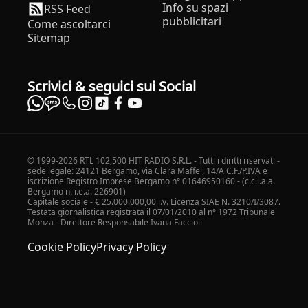
Info su spazi
RSS Feed
pubblicitari
Come ascoltarci
Sitemap
Scrivici & seguici sui Social
© 1999-2026 RTL 102,500 HIT RADIO S.R.L. - Tutti i diritti riservati -
sede legale: 24121 Bergamo, via Clara Maffei, 14/A C.F./P.IVA e
iscrizione Registro Imprese Bergamo n° 01646950160 - (c.c.i.a.a.
Bergamo n. r.e.a. 226901)
Capitale sociale - € 25.000.000,00 i.v. Licenza SIAE N. 3210/I/3087.
Testata giornalistica registrata il 07/01/2010 al n° 1972 Tribunale
Monza - Direttore Responsabile Ivana Faccioli
Cookie Policy
Privacy Policy