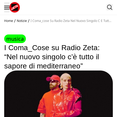
/
/
Home
Notizie
I Coma_cose Su Radio Zeta Nel Nuovo Singolo C E Tutto
Il Sapore Di Mediterraneo
musica
I Coma_Cose su Radio Zeta:
“Nel nuovo singolo c’è tutto il
sapore di mediterraneo”