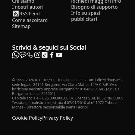
Chi siamo
Richiedi maggiori info
I nostri autori
Bisogno di supporto
Info su spazi
RSS Feed
pubblicitari
Come ascoltarci
Sitemap
Scrivici & seguici sui Social
© 1999-2026 RTL 102,500 HIT RADIO S.R.L. - Tutti i diritti riservati -
sede legale: 24121 Bergamo, via Clara Maffei, 14/A C.F./P.IVA e
iscrizione Registro Imprese Bergamo n° 01646950160 - (c.c.i.a.a.
Bergamo n. r.e.a. 226901)
Capitale sociale - € 25.000.000,00 i.v. Licenza SIAE N. 3210/I/3087.
Testata giornalistica registrata il 07/01/2010 al n° 1972 Tribunale
Monza - Direttore Responsabile Ivana Faccioli
Cookie Policy
Privacy Policy