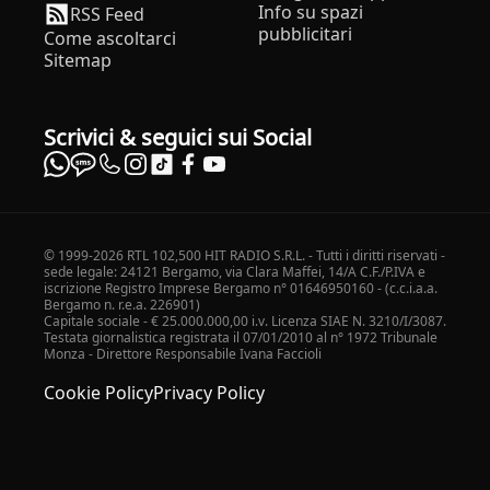
Info su spazi
RSS Feed
pubblicitari
Come ascoltarci
Sitemap
Scrivici & seguici sui Social
© 1999-2026 RTL 102,500 HIT RADIO S.R.L. - Tutti i diritti riservati -
sede legale: 24121 Bergamo, via Clara Maffei, 14/A C.F./P.IVA e
iscrizione Registro Imprese Bergamo n° 01646950160 - (c.c.i.a.a.
Bergamo n. r.e.a. 226901)
Capitale sociale - € 25.000.000,00 i.v. Licenza SIAE N. 3210/I/3087.
Testata giornalistica registrata il 07/01/2010 al n° 1972 Tribunale
Monza - Direttore Responsabile Ivana Faccioli
Cookie Policy
Privacy Policy