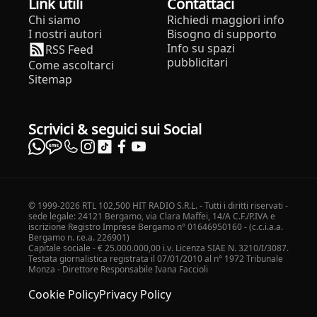
Link utili
Contattaci
Chi siamo
Richiedi maggiori info
I nostri autori
Bisogno di supporto
Info su spazi
RSS Feed
pubblicitari
Come ascoltarci
Sitemap
Scrivici & seguici sui Social
© 1999-2026 RTL 102,500 HIT RADIO S.R.L. - Tutti i diritti riservati -
sede legale: 24121 Bergamo, via Clara Maffei, 14/A C.F./P.IVA e
iscrizione Registro Imprese Bergamo n° 01646950160 - (c.c.i.a.a.
Bergamo n. r.e.a. 226901)
Capitale sociale - € 25.000.000,00 i.v. Licenza SIAE N. 3210/I/3087.
Testata giornalistica registrata il 07/01/2010 al n° 1972 Tribunale
Monza - Direttore Responsabile Ivana Faccioli
Cookie Policy
Privacy Policy