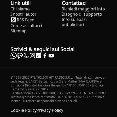
Link utili
Contattaci
Chi siamo
Richiedi maggiori info
I nostri autori
Bisogno di supporto
Info su spazi
RSS Feed
pubblicitari
Come ascoltarci
Sitemap
Scrivici & seguici sui Social
© 1999-2026 RTL 102,500 HIT RADIO S.R.L. - Tutti i diritti riservati -
sede legale: 24121 Bergamo, via Clara Maffei, 14/A C.F./P.IVA e
iscrizione Registro Imprese Bergamo n° 01646950160 - (c.c.i.a.a.
Bergamo n. r.e.a. 226901)
Capitale sociale - € 25.000.000,00 i.v. Licenza SIAE N. 3210/I/3087.
Testata giornalistica registrata il 07/01/2010 al n° 1972 Tribunale
Monza - Direttore Responsabile Ivana Faccioli
Cookie Policy
Privacy Policy