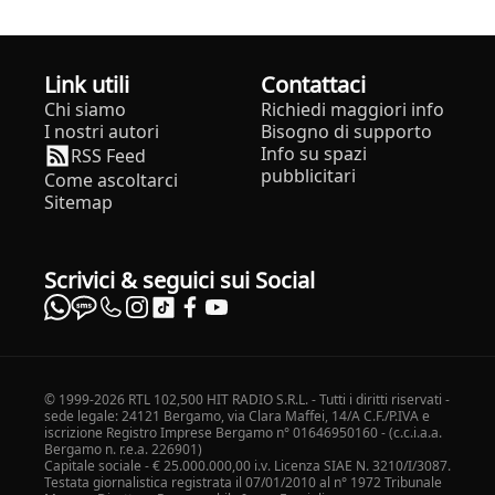
Link utili
Contattaci
Chi siamo
Richiedi maggiori info
I nostri autori
Bisogno di supporto
Info su spazi
RSS Feed
pubblicitari
Come ascoltarci
Sitemap
Scrivici & seguici sui Social
© 1999-2026 RTL 102,500 HIT RADIO S.R.L. - Tutti i diritti riservati -
sede legale: 24121 Bergamo, via Clara Maffei, 14/A C.F./P.IVA e
iscrizione Registro Imprese Bergamo n° 01646950160 - (c.c.i.a.a.
Bergamo n. r.e.a. 226901)
Capitale sociale - € 25.000.000,00 i.v. Licenza SIAE N. 3210/I/3087.
Testata giornalistica registrata il 07/01/2010 al n° 1972 Tribunale