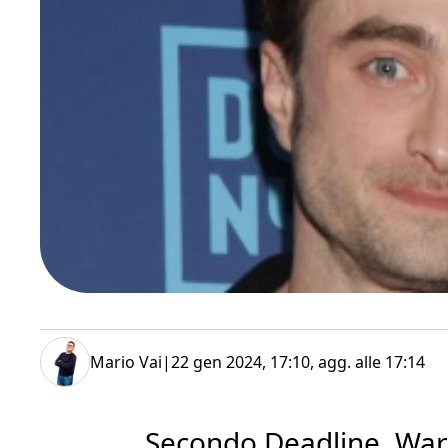
Mario Vai
|
22 gen 2024, 17:10
, agg. alle
17:14
Secondo Deadline, War