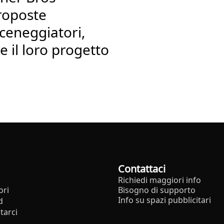
proposte
sceneggiatori,
re il loro progetto
Contattaci
Richiedi maggiori info
ori
Bisogno di supporto
Info su spazi pubblicitari
d
tarci