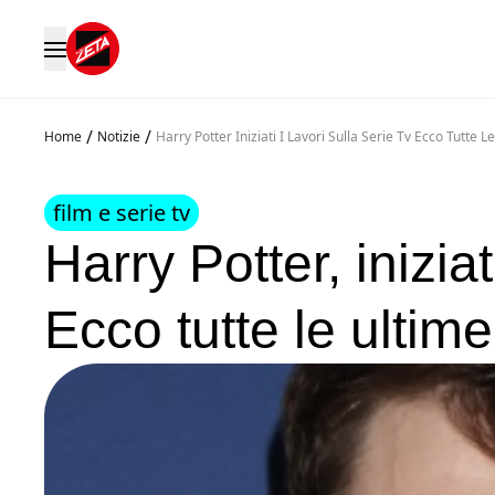
/
/
Home
Notizie
Harry Potter Iniziati I Lavori Sulla Serie Tv Ecco Tutte L
film e serie tv
Harry Potter, iniziati
Ecco tutte le ultime