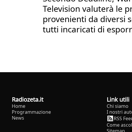
Television valuterà le 
provenienti da diversi 
tutti incaricati di espor
radiozeta.it
Link utili
Home
Chi siamo
Programmazione
I nostri aut
News
RSS Fee
Come ascol
Sitemap