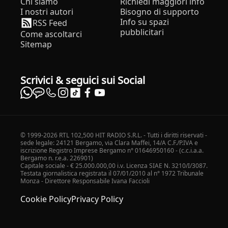
Chi siamo
Richiedi maggiori info
I nostri autori
Bisogno di supporto
Info su spazi
RSS Feed
pubblicitari
Come ascoltarci
Sitemap
Scrivici & seguici sui Social
© 1999-2026 RTL 102,500 HIT RADIO S.R.L. - Tutti i diritti riservati -
sede legale: 24121 Bergamo, via Clara Maffei, 14/A C.F./P.IVA e
iscrizione Registro Imprese Bergamo n° 01646950160 - (c.c.i.a.a.
Bergamo n. r.e.a. 226901)
Capitale sociale - € 25.000.000,00 i.v. Licenza SIAE N. 3210/I/3087.
Testata giornalistica registrata il 07/01/2010 al n° 1972 Tribunale
Monza - Direttore Responsabile Ivana Faccioli
Cookie Policy
Privacy Policy