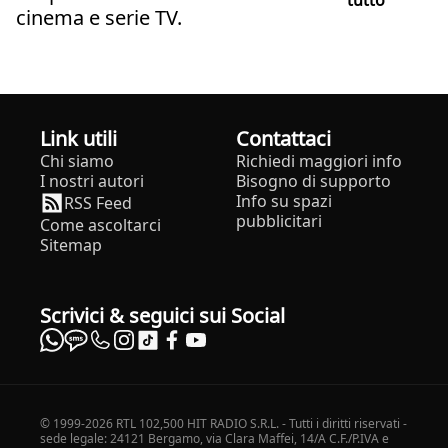
cinema e serie TV.
Link utili
Contattaci
Chi siamo
Richiedi maggiori info
I nostri autori
Bisogno di supporto
Info su spazi
RSS Feed
pubblicitari
Come ascoltarci
Sitemap
Scrivici & seguici sui Social
© 1999-2026 RTL 102,500 HIT RADIO S.R.L. - Tutti i diritti riservati -
sede legale: 24121 Bergamo, via Clara Maffei, 14/A C.F./P.IVA e