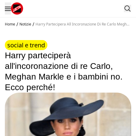
/
/
Home
Notizie
Harry Partecipera All Incoronazione Di Re Carlo Meghan
Markle E I Bambini No Ecco Perche
social e trend
Harry parteciperà
all'incoronazione di re Carlo,
Meghan Markle e i bambini no.
Ecco perché!