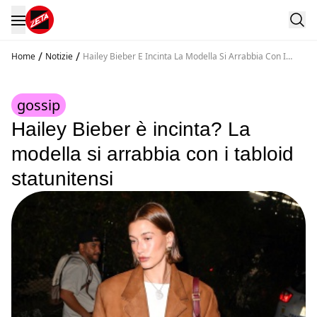
/
/
Home
Notizie
Hailey Bieber E Incinta La Modella Si Arrabbia Con I
Tabloid Statunitensi
gossip
Hailey Bieber è incinta? La
modella si arrabbia con i tabloid
statunitensi