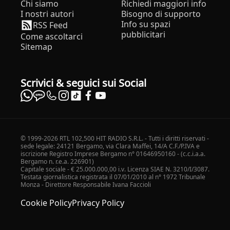
Chi siamo
Richiedi maggiori info
I nostri autori
Bisogno di supporto
Info su spazi
RSS Feed
pubblicitari
Come ascoltarci
Sitemap
Scrivici & seguici sui Social
© 1999-2026 RTL 102,500 HIT RADIO S.R.L. - Tutti i diritti riservati -
sede legale: 24121 Bergamo, via Clara Maffei, 14/A C.F./P.IVA e
iscrizione Registro Imprese Bergamo n° 01646950160 - (c.c.i.a.a.
Bergamo n. r.e.a. 226901)
Capitale sociale - € 25.000.000,00 i.v. Licenza SIAE N. 3210/I/3087.
Testata giornalistica registrata il 07/01/2010 al n° 1972 Tribunale
Monza - Direttore Responsabile Ivana Faccioli
Cookie Policy
Privacy Policy