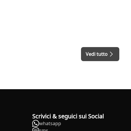
Vedi tutto
Scrivici & seguici sui Social
whatsapp
sms