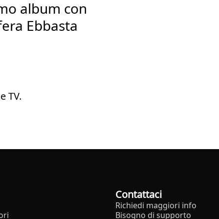
rimo album con
Sfera Ebbasta
e TV.
Contattaci
Richiedi maggiori info
ori
Bisogno di supporto