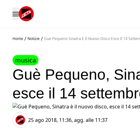
/
/
Home
Notizie
Gue Pequeno Sinatra E Il Nuovo Disco Esce Il 14 Sette
musica
Guè Pequeno, Sinat
esce il 14 settemb
25 ago 2018, 11:36
, agg. alle
11:37