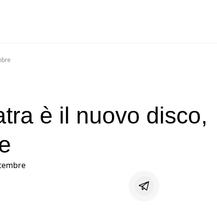
mbre
ra è il nuovo disco,
re