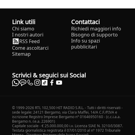
Link utili
Contattaci
Chi siamo
Richiedi maggiori info
I nostri autori
Bisogno di supporto
Info su spazi
RSS Feed
pubblicitari
Come ascoltarci
Sitemap
Scrivici & seguici sui Social
© 1999-2026 RTL 102,500 HIT RADIO S.R.L. - Tutti i diritti riservati -
sede legale: 24121 Bergamo, via Clara Maffei, 14/A C.F./P.IVA e
iscrizione Registro Imprese Bergamo n° 01646950160 - (c.c.i.a.a.
Bergamo n. r.e.a. 226901)
Capitale sociale - € 25.000.000,00 i.v. Licenza SIAE N. 3210/I/3087.
Testata giornalistica registrata il 07/01/2010 al n° 1972 Tribunale
Monza - Direttore Responsabile Ivana Faccioli