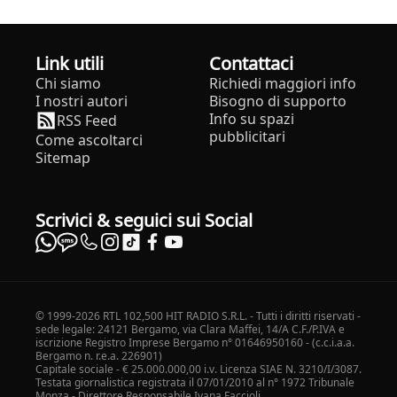
Link utili
Contattaci
Chi siamo
Richiedi maggiori info
I nostri autori
Bisogno di supporto
Info su spazi
RSS Feed
pubblicitari
Come ascoltarci
Sitemap
Scrivici & seguici sui Social
© 1999-2026 RTL 102,500 HIT RADIO S.R.L. - Tutti i diritti riservati -
sede legale: 24121 Bergamo, via Clara Maffei, 14/A C.F./P.IVA e
iscrizione Registro Imprese Bergamo n° 01646950160 - (c.c.i.a.a.
Bergamo n. r.e.a. 226901)
Capitale sociale - € 25.000.000,00 i.v. Licenza SIAE N. 3210/I/3087.
Testata giornalistica registrata il 07/01/2010 al n° 1972 Tribunale
Monza - Direttore Responsabile Ivana Faccioli