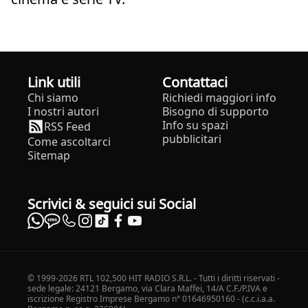
Link utili
Contattaci
Chi siamo
Richiedi maggiori info
I nostri autori
Bisogno di supporto
Info su spazi
RSS Feed
pubblicitari
Come ascoltarci
Sitemap
Scrivici & seguici sui Social
© 1999-2026 RTL 102,500 HIT RADIO S.R.L. - Tutti i diritti riservati -
sede legale: 24121 Bergamo, via Clara Maffei, 14/A C.F./P.IVA e
iscrizione Registro Imprese Bergamo n° 01646950160 - (c.c.i.a.a.