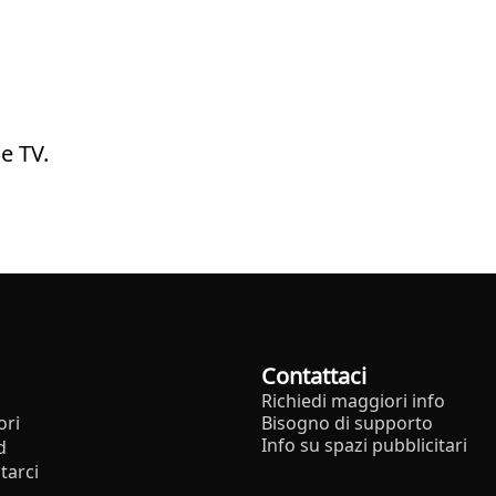
e TV.
Contattaci
Richiedi maggiori info
ori
Bisogno di supporto
Info su spazi pubblicitari
d
tarci