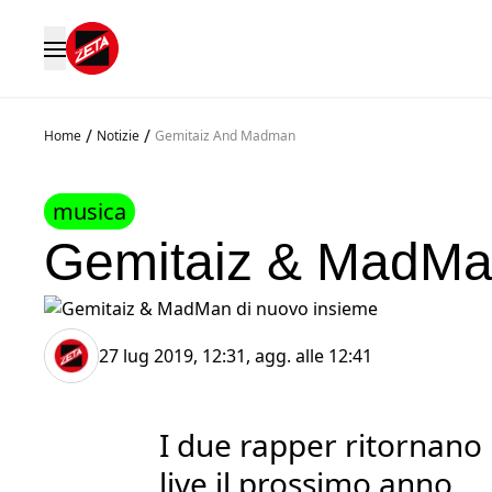
/
/
Home
Notizie
Gemitaiz And Madman
musica
Gemitaiz & MadMan
27 lug 2019, 12:31
, agg. alle
12:41
I due rapper ritornano
live il prossimo anno