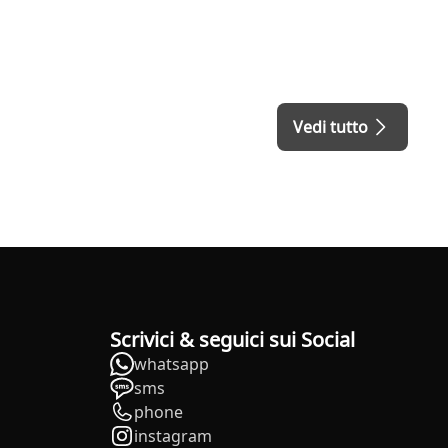
Vedi tutto
Scrivici & seguici sui Social
whatsapp
sms
phone
instagram