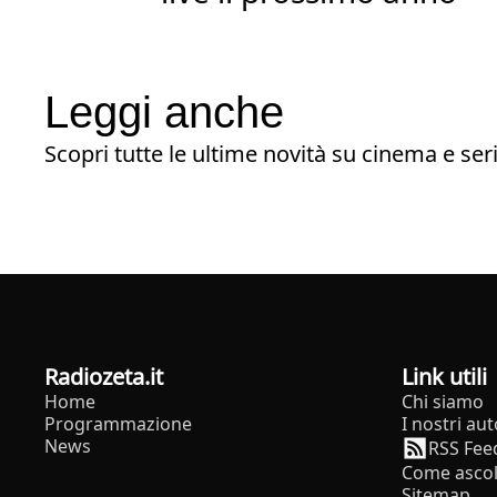
Leggi anche
Scopri tutte le ultime novità su cinema e seri
radiozeta.it
Link utili
Home
Chi siamo
Programmazione
I nostri aut
News
RSS Fee
Come ascol
Sitemap