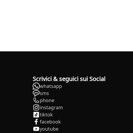
Scrivici & seguici sui Social
whatsapp
sms
phone
instagram
tiktok
facebook
youtube