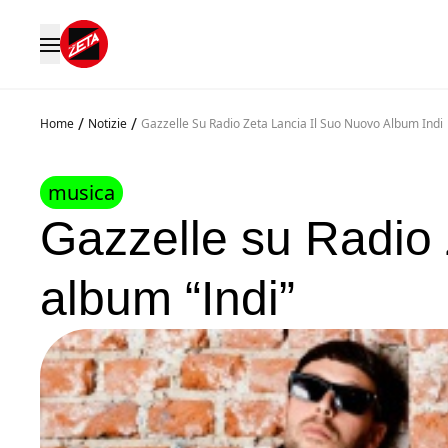
/
/
Home
Notizie
Gazzelle Su Radio Zeta Lancia Il Suo Nuovo Album Indi
musica
Gazzelle su Radio 
album “Indi”