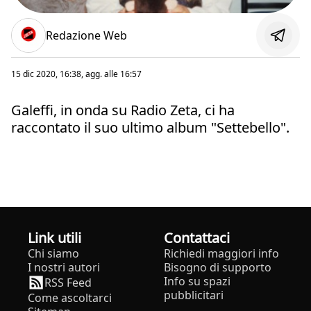
Redazione Web
15 dic 2020, 16:38
, agg. alle
16:57
Galeffi, in onda su Radio Zeta, ci ha
raccontato il suo ultimo album "Settebello".
Link utili
Contattaci
Chi siamo
Richiedi maggiori info
I nostri autori
Bisogno di supporto
Info su spazi
RSS Feed
pubblicitari
Come ascoltarci