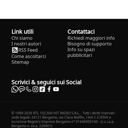
Link utili
Contattaci
Chi siamo
Richiedi maggiori info
I nostri autori
Bisogno di supporto
Info su spazi
RSS Feed
pubblicitari
Come ascoltarci
Sitemap
Scrivici & seguici sui Social
© 1999-2026 RTL 102,500 HIT RADIO S.R.L. - Tutti i diritti riservati -
sede legale: 24121 Bergamo, via Clara Maffei, 14/A C.F./P.IVA e
iscrizione Registro Imprese Bergamo n° 01646950160 - (c.c.i.a.a.
Bergamo n. r.e.a. 226901)