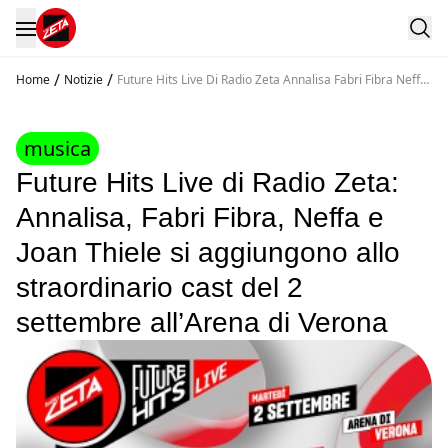
/
/
Home
Notizie
Future Hits Live Di Radio Zeta Annalisa Fabri Fibra Neffa
E Joan Thiele Si Aggiungono Allo Straordinario Cast Del 2
Settembre All Arena Di Verona
musica
Future Hits Live di Radio Zeta:
Annalisa, Fabri Fibra, Neffa e
Joan Thiele si aggiungono allo
straordinario cast del 2
settembre all’Arena di Verona