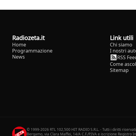
radiozeta.it
Link utili
Home
Chi siamo
Programmazione
I nostri aut
News
RSS Fee
Come ascol
Sitemap
© 1999-2026 RTL 102,500 HIT RADIO S.R.L. - Tutti i diritti riservat
Bergamo, via Clara Maffei, 14/A C.F./P.IVA e iscrizione Registro