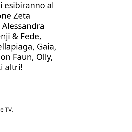
si esibiranno al
one Zeta
 Alessandra
nji & Fede,
llapiaga, Gaia,
on Faun, Olly,
 altri!
e TV.