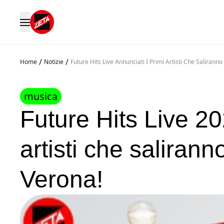
/
/
Home
Notizie
Future Hits Live Annunciati I Primi Artisti Che Salirann
musica
Future Hits Live 20
artisti che salirann
Verona!