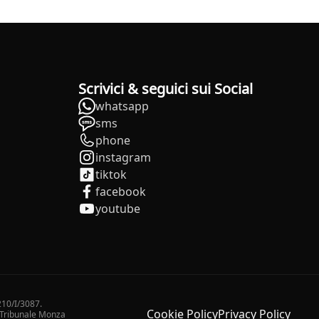
Scrivici & seguici sui Social
whatsapp
sms
phone
instagram
tiktok
facebook
youtube
210/I/3087.
Cookie Policy
Privacy Policy
2 Tribunale Monza