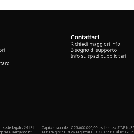
Contattaci
Richiedi maggiori info
ori
Bisogno di supporto
Info su spazi pubblicitari
d
tarci
i - sede legale: 24121
Capitale sociale - € 25.000.000,00 i.v. Licenza SIAE N. 3
 Imprese Bergamo n°
Testata giornalistica registrata il 07/01/2010 al n° 197