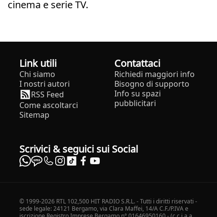
cinema e serie TV.
Link utili
Contattaci
Chi siamo
Richiedi maggiori info
I nostri autori
Bisogno di supporto
Info su spazi
RSS Feed
pubblicitari
Come ascoltarci
Sitemap
Scrivici & seguici sui Social
© 1999-2026 RTL 102,500 HIT RADIO S.R.L. - Tutti i diritti riservati -
sede legale: 24121 Bergamo, via Clara Maffei, 14/A C.F./P.IVA e
iscrizione Registro Imprese Bergamo n° 01646950160 - (c.c.i.a.a.