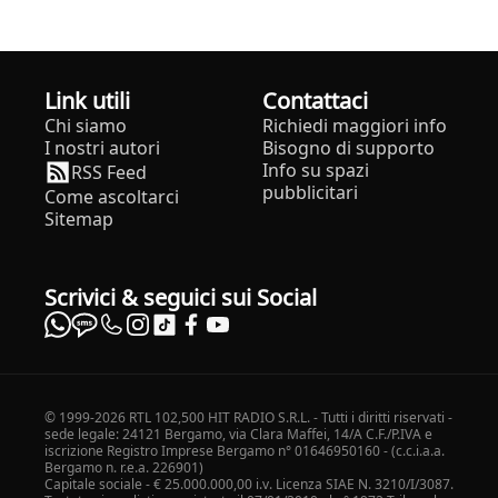
Link utili
Contattaci
Chi siamo
Richiedi maggiori info
I nostri autori
Bisogno di supporto
Info su spazi
RSS Feed
pubblicitari
Come ascoltarci
Sitemap
Scrivici & seguici sui Social
© 1999-2026 RTL 102,500 HIT RADIO S.R.L. - Tutti i diritti riservati -
sede legale: 24121 Bergamo, via Clara Maffei, 14/A C.F./P.IVA e
iscrizione Registro Imprese Bergamo n° 01646950160 - (c.c.i.a.a.
Bergamo n. r.e.a. 226901)
Capitale sociale - € 25.000.000,00 i.v. Licenza SIAE N. 3210/I/3087.