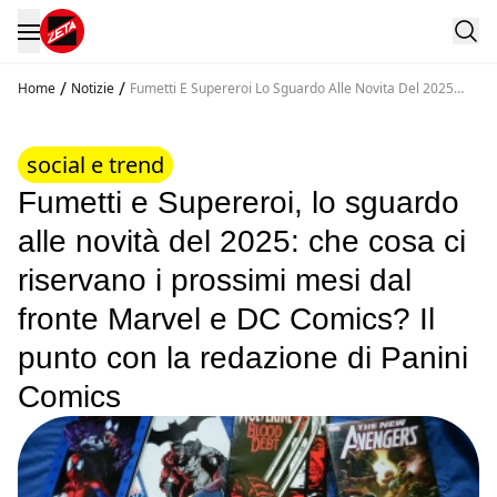
/
/
Home
Notizie
Fumetti E Supereroi Lo Sguardo Alle Novita Del 2025
Che Cosa Ci Riservano I Prossimi Mesi Dal Fronte
Marvel E Dc Comics Il Punto Con La Redazione Di Panini
Comics
social e trend
Fumetti e Supereroi, lo sguardo
alle novità del 2025: che cosa ci
riservano i prossimi mesi dal
fronte Marvel e DC Comics? Il
punto con la redazione di Panini
Comics