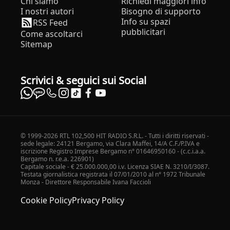
Chi siamo
Richiedi maggiori info
I nostri autori
Bisogno di supporto
Info su spazi
RSS Feed
pubblicitari
Come ascoltarci
Sitemap
Scrivici & seguici sui Social
© 1999-2026 RTL 102,500 HIT RADIO S.R.L. - Tutti i diritti riservati -
sede legale: 24121 Bergamo, via Clara Maffei, 14/A C.F./P.IVA e
iscrizione Registro Imprese Bergamo n° 01646950160 - (c.c.i.a.a.
Bergamo n. r.e.a. 226901)
Capitale sociale - € 25.000.000,00 i.v. Licenza SIAE N. 3210/I/3087.
Testata giornalistica registrata il 07/01/2010 al n° 1972 Tribunale
Monza - Direttore Responsabile Ivana Faccioli
Cookie Policy
Privacy Policy