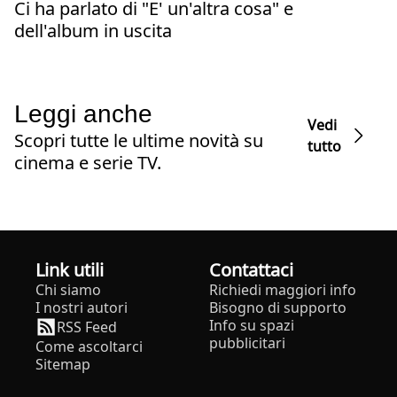
Ci ha parlato di "E' un'altra cosa" e
dell'album in uscita
Leggi anche
Vedi
Scopri tutte le ultime novità su
tutto
cinema e serie TV.
Link utili
Contattaci
Chi siamo
Richiedi maggiori info
I nostri autori
Bisogno di supporto
Info su spazi
RSS Feed
pubblicitari
Come ascoltarci
Sitemap