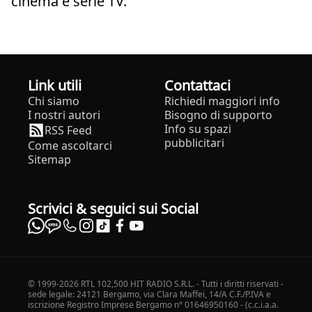
cinema e serie TV.
Link utili
Contattaci
Chi siamo
Richiedi maggiori info
I nostri autori
Bisogno di supporto
Info su spazi
RSS Feed
pubblicitari
Come ascoltarci
Sitemap
Scrivici & seguici sui Social
© 1999-2026 RTL 102,500 HIT RADIO S.R.L. - Tutti i diritti riservati -
sede legale: 24121 Bergamo, via Clara Maffei, 14/A C.F./P.IVA e
iscrizione Registro Imprese Bergamo n° 01646950160 - (c.c.i.a.a.