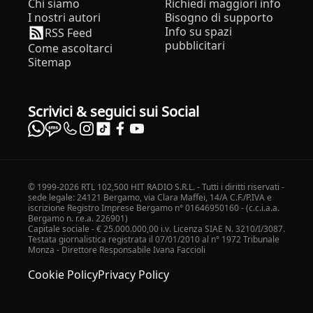
Chi siamo
Richiedi maggiori info
I nostri autori
Bisogno di supporto
Info su spazi
RSS Feed
pubblicitari
Come ascoltarci
Sitemap
Scrivici & seguici sui Social
© 1999-2026 RTL 102,500 HIT RADIO S.R.L. - Tutti i diritti riservati -
sede legale: 24121 Bergamo, via Clara Maffei, 14/A C.F./P.IVA e
iscrizione Registro Imprese Bergamo n° 01646950160 - (c.c.i.a.a.
Bergamo n. r.e.a. 226901)
Capitale sociale - € 25.000.000,00 i.v. Licenza SIAE N. 3210/I/3087.
Testata giornalistica registrata il 07/01/2010 al n° 1972 Tribunale
Monza - Direttore Responsabile Ivana Faccioli
Cookie Policy
Privacy Policy