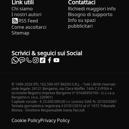
Link utili
Contattaci
Chi siamo
Richiedi maggiori info
I nostri autori
Bisogno di supporto
Info su spazi
RSS Feed
pubblicitari
Come ascoltarci
Sitemap
Scrivici & seguici sui Social
© 1999-2026 RTL 102,500 HIT RADIO S.R.L. - Tutti i diritti riservati -
sede legale: 24121 Bergamo, via Clara Maffei, 14/A C.F./P.IVA e
iscrizione Registro Imprese Bergamo n° 01646950160 - (c.c.i.a.a.
Bergamo n. r.e.a. 226901)
Capitale sociale - € 25.000.000,00 i.v. Licenza SIAE N. 3210/I/3087.
Testata giornalistica registrata il 07/01/2010 al n° 1972 Tribunale
Monza - Direttore Responsabile Ivana Faccioli
Cookie Policy
Privacy Policy