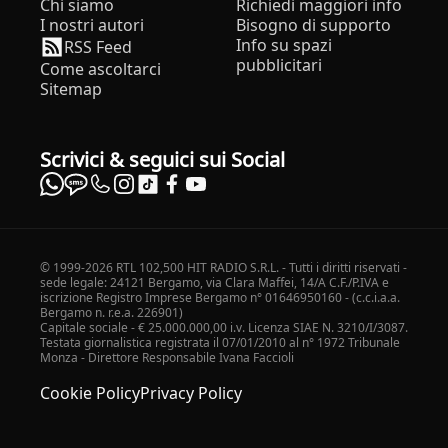
Chi siamo
Richiedi maggiori info
I nostri autori
Bisogno di supporto
Info su spazi
RSS Feed
pubblicitari
Come ascoltarci
Sitemap
Scrivici & seguici sui Social
© 1999-2026 RTL 102,500 HIT RADIO S.R.L. - Tutti i diritti riservati -
sede legale: 24121 Bergamo, via Clara Maffei, 14/A C.F./P.IVA e
iscrizione Registro Imprese Bergamo n° 01646950160 - (c.c.i.a.a.
Bergamo n. r.e.a. 226901)
Capitale sociale - € 25.000.000,00 i.v. Licenza SIAE N. 3210/I/3087.
Testata giornalistica registrata il 07/01/2010 al n° 1972 Tribunale
Monza - Direttore Responsabile Ivana Faccioli
Cookie Policy
Privacy Policy